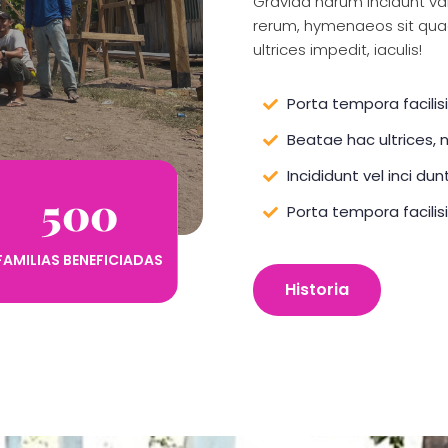
Gravida harum incidunt var
rerum, hymenaeos sit qu
ultrices impedit, iaculis!
Porta tempora facilisi
Beatae hac ultrices, ni
Incididunt vel inci dunt
500
Porta tempora facilisi
FAMILIAS BENEFICIADAS
Historia