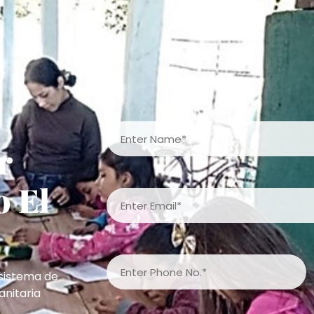
r
o El
sistema de
nitaria