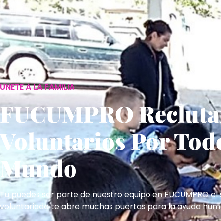
UNETE A LA FAMILIA
FUCUMPRO Recluta
Voluntarios Por Tod
Mundo
Tu puedes ser parte de nuestro equipo en FUCUMPRO el 
voluntariado te abre muchas puertas para la ayuda huma