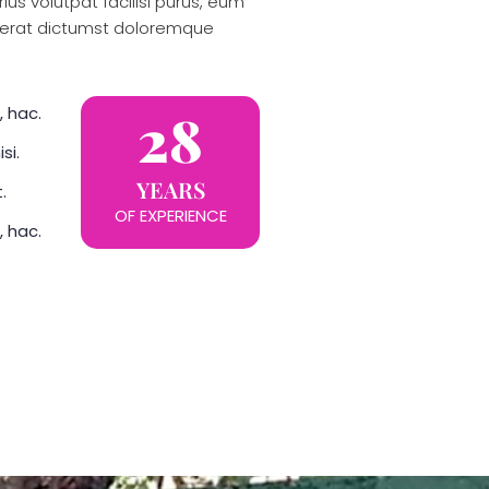
ius volutpat facilisi purus, eum
aerat dictumst doloremque
28
, hac.
si.
YEARS
.
OF EXPERIENCE
, hac.